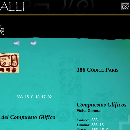
386 Códice París
386_15_C_18_17_02
Compuestos Glíficos
Ficha General
 del Compuesto Glífico
Códice:
386
Lámina:
386_15
Zona:
386_15_C