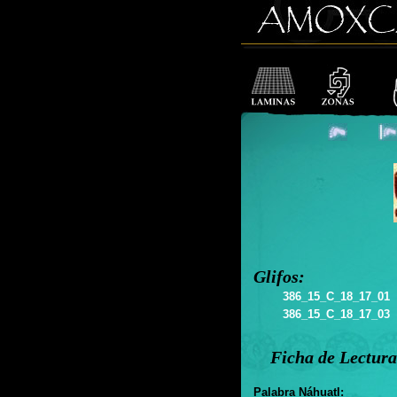
Glifos:
386_15_C_18_17_01
386_15_C_18_17_03
Ficha de Lectura
Palabra Náhuatl: