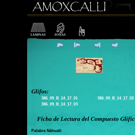
Glifos:
386_09_B_14_17_01
386_09_B_14_17_02
386_09_B_14_17_03
Ficha de Lectura del Compuesto Glífi
Palabra Náhuatl: