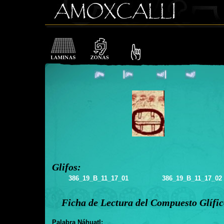
Glifos:
386_19_B_11_17_01
386_19_B_11_17_02
Ficha de Lectura del Compuesto Glífi
Palabra Náhuatl: