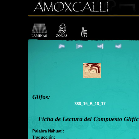
Glifos:
386_15_B_16_17
Ficha de Lectura del Compuesto Glífi
Palabra Náhuatl:
Traducción: