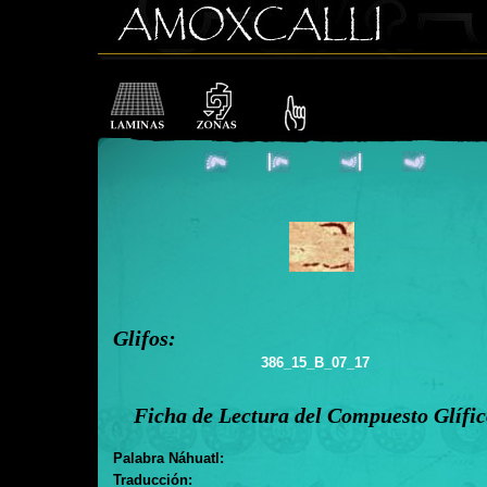
Glifos:
386_15_B_07_17
Ficha de Lectura del Compuesto Glífi
Palabra Náhuatl:
Traducción: