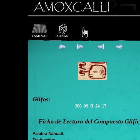
Glifos:
386_09_B_24_17
Ficha de Lectura del Compuesto Glífi
Palabra Náhuatl:
Traducción: