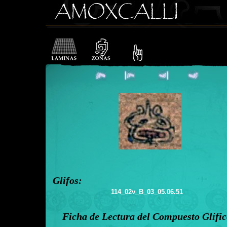
Glifos:
114_02v_B_03_05.06.51
Ficha de Lectura del Compuesto Glífi