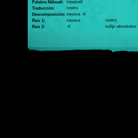
xayacatl
Palabra Náhuatl:
rostro
Traducción:
xayaca -tl
Descomposición:
xayaca
rostro
Raiz 1:
-tl
sufijo absolutivo
Raiz 2: