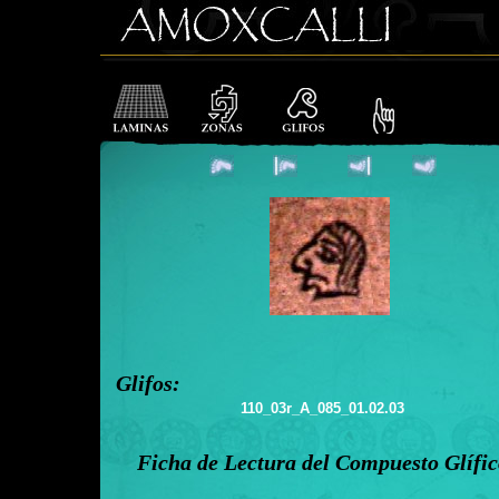
Glifos:
110_03r_A_085_01.02.03
Ficha de Lectura del Compuesto Glífi