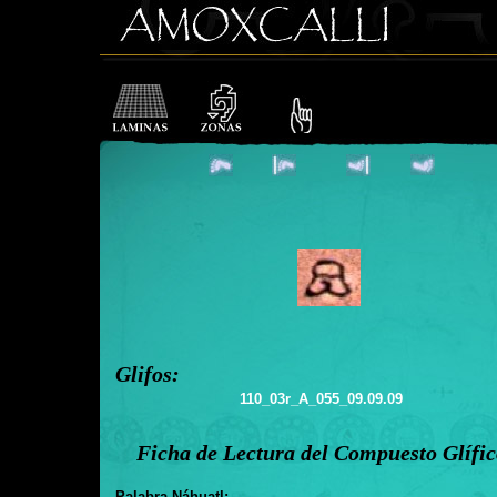
Glifos:
110_03r_A_055_09.09.09
Ficha de Lectura del Compuesto Glífi
Palabra Náhuatl: