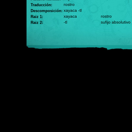
rostro
Traducción:
xayaca -tl
Descomposición:
xayaca
rostro
Raiz 1:
-tl
sufijo absolutivo
Raiz 2: