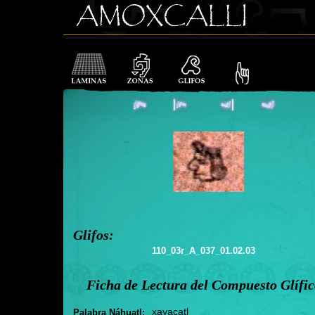
Glifos:
110_03r_A_037_01.02.03
Ficha de Lectura del Compuesto Glífi
xayacatl
Palabra Náhuatl: