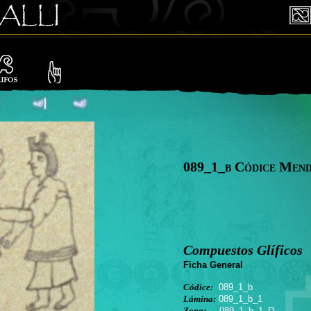
089_1_b Códice Men
Compuestos Glíficos
Ficha General
Códice:
089_1_b
Lámina:
089_1_b_1
Zona:
089_1_b_1_D