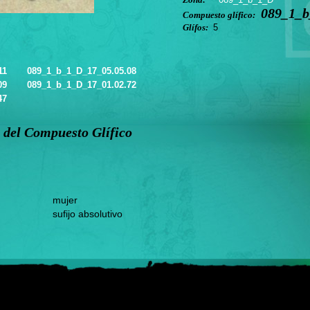
089_1_b
Compuesto glífico:
Glífos:
5
11
089_1_b_1_D_17_05.05.08
09
089_1_b_1_D_17_01.02.72
47
 del Compuesto Glífico
mujer
sufijo absolutivo