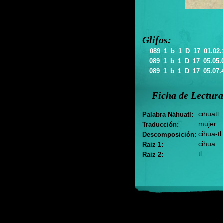
Glifos:
089_1_b_1_D_17_01.02.
089_1_b_1_D_17_05.05.
089_1_b_1_D_17_05.07.
Ficha de Lectura
cihuatl
Palabra Náhuatl:
mujer
Traducción:
cihua-tl
Descomposición:
cihua
Raiz 1:
tl
Raiz 2: