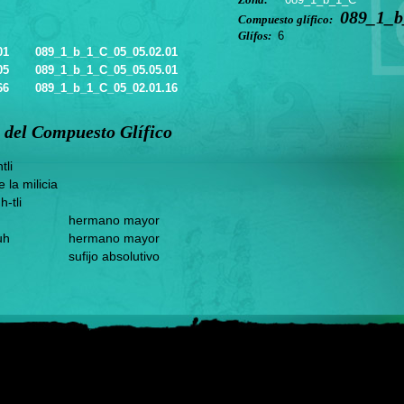
089_1_b
Compuesto glífico:
Glífos:
6
01
089_1_b_1_C_05_05.02.01
05
089_1_b_1_C_05_05.05.01
66
089_1_b_1_C_05_02.01.16
 del Compuesto Glífico
tli
e la milicia
-tli
hermano mayor
uh
hermano mayor
sufijo absolutivo