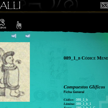
089_1_b Códice Men
Compuestos Glíficos
Ficha General
Códice:
089_1_b
Lámina:
089_1_b_1
Zona:
089_1_b_1_C