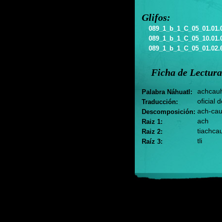
Glifos:
089_1_b_1_C_05_01.01.
089_1_b_1_C_05_10.01.
089_1_b_1_C_05_01.02.
Ficha de Lectura
achcauh
Palabra Náhuatl:
oficial d
Traducción:
ach-cauh
Descomposición:
ach
Raiz 1:
tiachca
Raiz 2:
tli
Raíz 3: