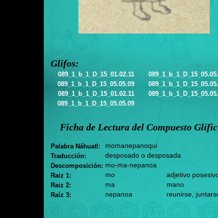
Glifos:
089_1_b_1_D_15_01.02.11
089_1_b_1_D_15_05.05
089_1_b_1_D_15_05.05.09
089_1_b_1_D_15_05.05
089_1_b_1_D_15_01.02.11
089_1_b_1_D_15_05.05
089_1_b_1_D_15_05.05.09
Ficha de Lectura del Compuesto Glífi
momanepanoqui
Palabra Náhuatl:
desposado o desposada
Traducción:
mo-ma-nepanoa
Descomposición:
mo
adjetivo posesiv
Raiz 1:
ma
mano
Raiz 2:
nepanoa
reunirse, juntars
Raíz 3: