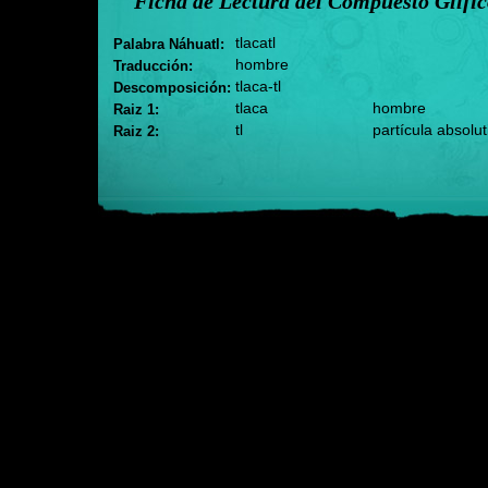
Ficha de Lectura del Compuesto Glífi
tlacatl
Palabra Náhuatl:
hombre
Traducción:
tlaca-tl
Descomposición:
tlaca
hombre
Raiz 1:
tl
partícula absolut
Raiz 2: