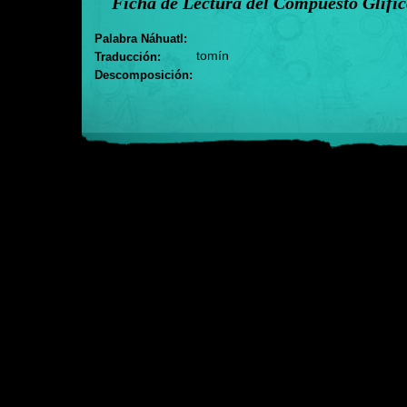
Ficha de Lectura del Compuesto Glífi
Palabra Náhuatl:
tomín
Traducción:
Descomposición: