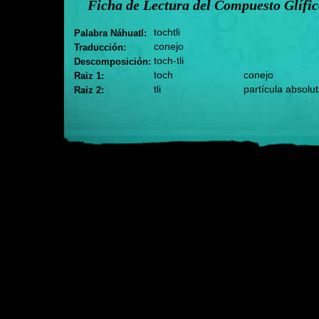
Ficha de Lectura del Compuesto Glífi
tochtli
Palabra Náhuatl:
conejo
Traducción:
toch-tli
Descomposición:
toch
conejo
Raiz 1:
tli
partícula absolut
Raiz 2: