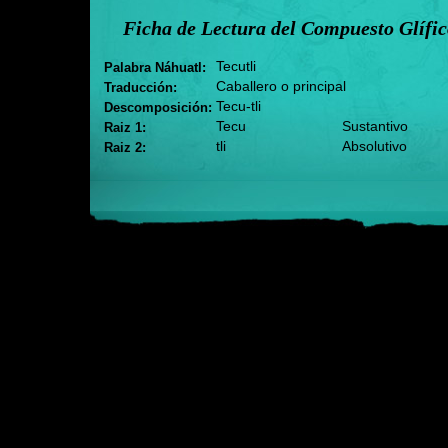
Ficha de Lectura del Compuesto Glífi
Tecutli
Palabra Náhuatl:
Caballero o principal
Traducción:
Tecu-tli
Descomposición:
Tecu
Sustantivo
Raiz 1:
tli
Absolutivo
Raiz 2: