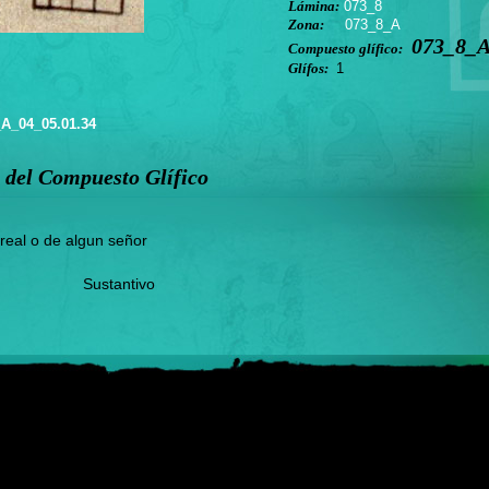
Lámina:
073_8
Zona:
073_8_A
073_8_A
Compuesto glífico:
Glífos:
1
A_04_05.01.34
 del Compuesto Glífico
 real o de algun señor
Sustantivo