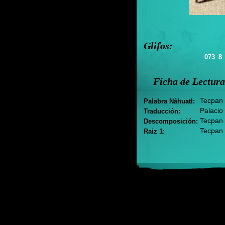
Glifos:
073_8_
Ficha de Lectura
Tecpan
Palabra Náhuatl:
Palacio
Traducción:
Tecpan
Descomposición:
Tecpan
Raiz 1: