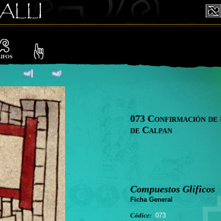
073 Confirmación de 
de Calpan
Compuestos Glíficos
Ficha General
Códice:
073