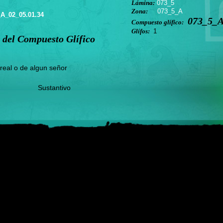
Lámina:
073_5
Zona:
073_5_A
A_02_05.01.34
073_5_A
Compuesto glífico:
Glífos:
1
 del Compuesto Glífico
 real o de algun señor
Sustantivo