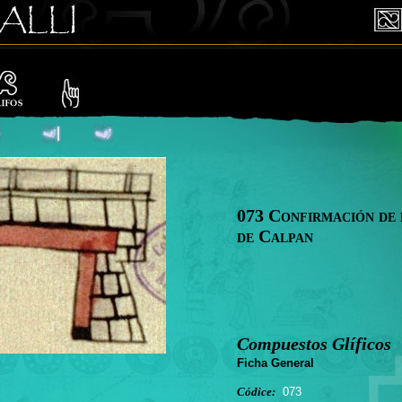
073 Confirmación de 
de Calpan
Compuestos Glíficos
Ficha General
Códice:
073