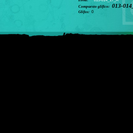
013-014
Compuesto glífico:
Glífos:
0