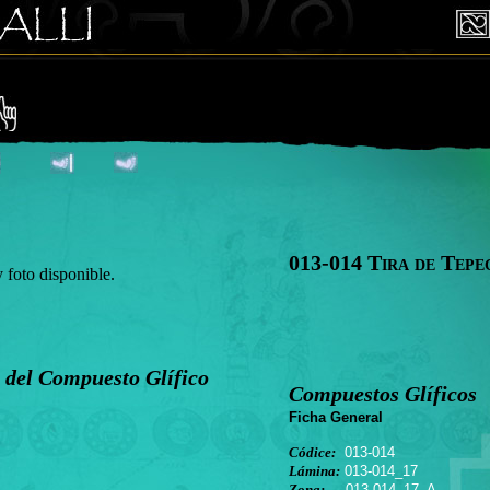
013-014 Tira de Tepe
oto disponible.
 del Compuesto Glífico
Compuestos Glíficos
Ficha General
Códice:
013-014
Lámina:
013-014_17
Zona:
013-014_17_A