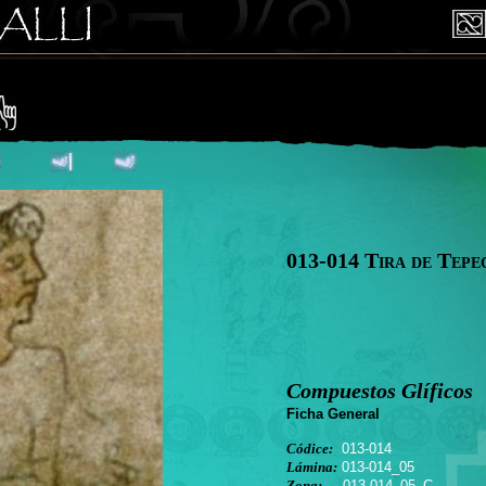
013-014 Tira de Tepe
Compuestos Glíficos
Ficha General
Códice:
013-014
Lámina:
013-014_05
Zona:
013-014_05_C