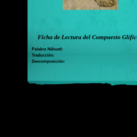
Ficha de Lectura del Compuesto Glífi
Palabra Náhuatl:
Traducción:
Descomposición: