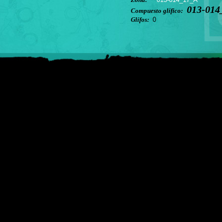
013-014
Compuesto glífico:
Glífos:
0