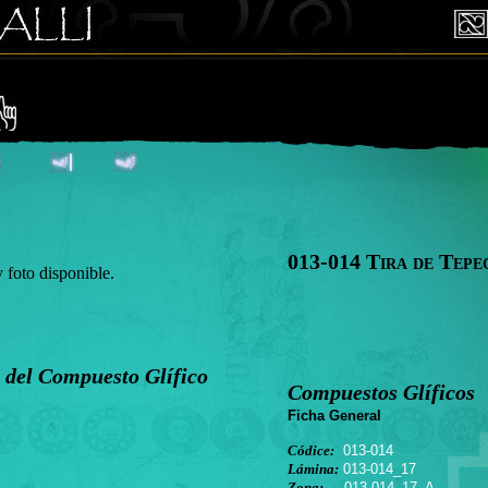
013-014 Tira de Tepe
oto disponible.
 del Compuesto Glífico
Compuestos Glíficos
Ficha General
Códice:
013-014
Lámina:
013-014_17
Zona:
013-014_17_A