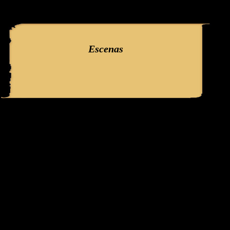
query: SELECT f3.ClaveGlifo, f3.Escenas, f3.EscenasT, f3.Relatos, 
'386' AND IdFicha ='1733' campo:
Escenas