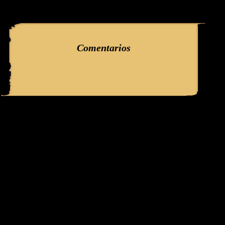
query: SELECT f3.ClaveGlifo, f3.Escenas, f3.EscenasT, f3.Relatos, 
'386' AND IdFicha ='2097' campo:comentarioss
Comentarios