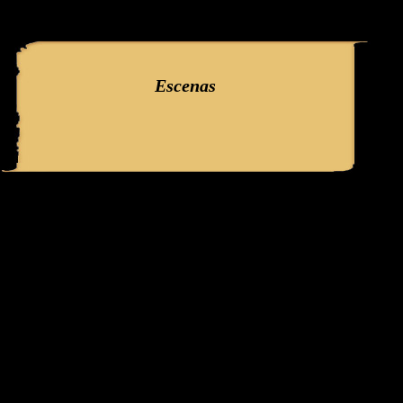
query: SELECT f3.ClaveGlifo, f3.Escenas, f3.EscenasT, f3.Relatos, 
'386' AND IdFicha ='1717' campo:
Escenas