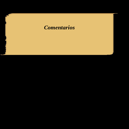
query: SELECT f3.ClaveGlifo, f3.Escenas, f3.EscenasT, f3.Relatos, 
'386' AND IdFicha ='803' campo:comentarioss
Comentarios