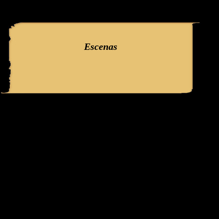
query: SELECT f3.ClaveGlifo, f3.Escenas, f3.EscenasT, f3.Relatos, 
'386' AND IdFicha ='784' campo:
Escenas