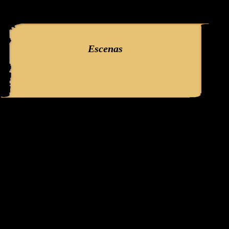
query: SELECT f3.ClaveGlifo, f3.Escenas, f3.EscenasT, f3.Relatos, 
'386' AND IdFicha ='731' campo:
Escenas