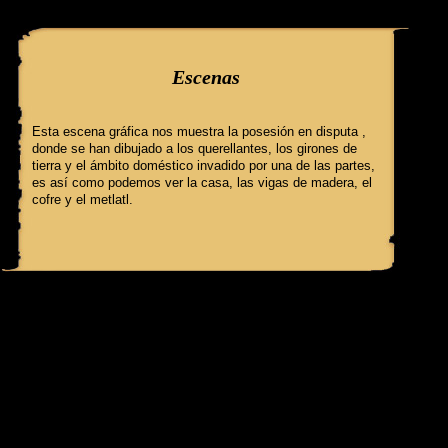
query: SELECT f3.ClaveGlifo, f3.Escenas, f3.EscenasT, f3.Relatos, 
Escenas
Esta escena gráfica nos muestra la posesión en disputa ,
donde se han dibujado a los querellantes, los girones de
tierra y el ámbito doméstico invadido por una de las partes,
es así como podemos ver la casa, las vigas de madera, el
cofre y el metlatl.