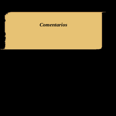
query: SELECT f3.ClaveGlifo, f3.Escenas, f3.EscenasT, f3.Relatos, 
'089_7' AND IdFicha ='189' campo:comentarioss
Comentarios