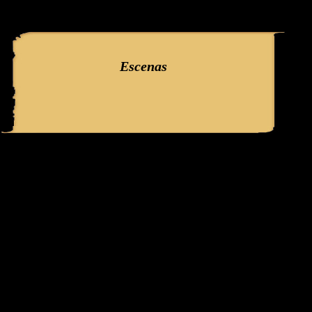
query: SELECT f3.ClaveGlifo, f3.Escenas, f3.EscenasT, f3.Relatos, 
'089_2' AND IdFicha ='149' campo:
Escenas