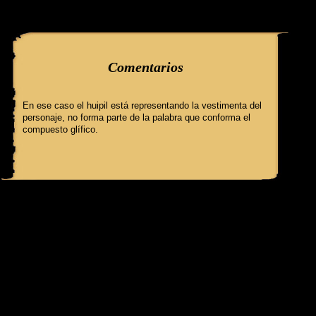
query: SELECT f3.ClaveGlifo, f3.Escenas, f3.EscenasT, f3.Relatos, 
'089_1_b' AND IdFicha ='569' campo:comentarioss
Comentarios
En ese caso el huipil está representando la vestimenta del
personaje, no forma parte de la palabra que conforma el
compuesto glífico.