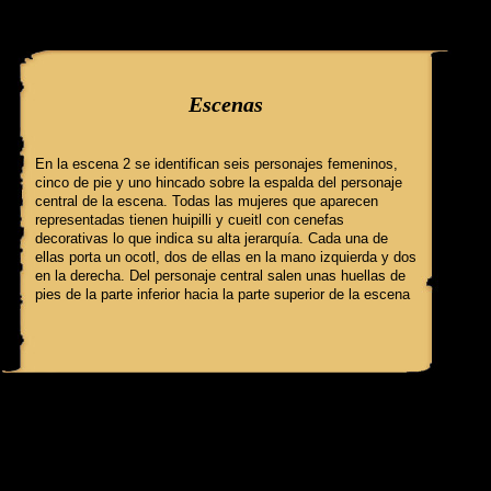
query: SELECT f3.ClaveGlifo, f3.Escenas, f3.EscenasT, f3.Relatos, 
'089_1_b' AND IdFicha ='568' campo:
Escenas
En la escena 2 se identifican seis personajes femeninos,
cinco de pie y uno hincado sobre la espalda del personaje
central de la escena. Todas las mujeres que aparecen
representadas tienen huipilli y cueitl con cenefas
decorativas lo que indica su alta jerarquía. Cada una de
ellas porta un ocotl, dos de ellas en la mano izquierda y dos
en la derecha. Del personaje central salen unas huellas de
pies de la parte inferior hacia la parte superior de la escena