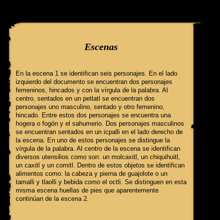
query: SELECT f3.ClaveGlifo, f3.Escenas, f3.EscenasT, f3.Relatos, 
'089_1_b' AND IdFicha ='540' campo:
Escenas
En la escena 1 se identifican seis personajes. En el lado
izquierdo del documento se encuentran dos personajes
femeninos, hincados y con la vírgula de la palabra. Al
centro, sentados en un petlatl se encuentran dos
personajes uno masculino, sentado y otro femenino,
hincado. Entre estos dos personajes se encuentra una
hogera o fogón y el sahumerio. Dos personajes masculinos
se encuentran sentados en un icpalli en el lado derecho de
la escena. En uno de estos personajes se distingue la
vírgula de la palabra. Al centro de la escena se identifican
diversos utensilios como son: un molcaxitl, un chiquihuitl,
un caxitl y un comitl. Dentro de estos objetos se identifican
alimentos como: la cabeza y pierna de guajolote o un
tamalli y tlaolli y bebida como el octli. Se distinguen en esta
misma escena huellas de pies que aparentemente
continúan de la escena 2.