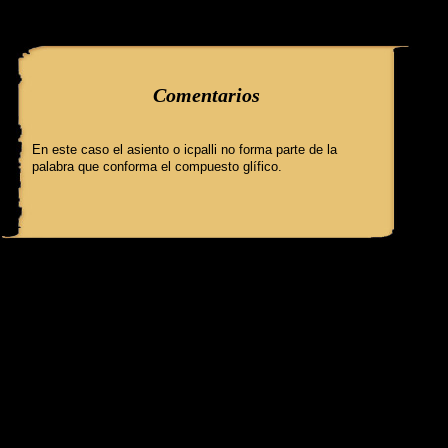
query: SELECT f3.ClaveGlifo, f3.Escenas, f3.EscenasT, f3.Relatos, 
'089_1_b' AND IdFicha ='513' campo:comentarioss
Comentarios
En este caso el asiento o icpalli no forma parte de la
palabra que conforma el compuesto glífico.