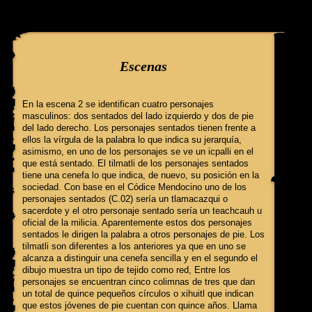
query: SELECT f3.ClaveGlifo, f3.Escenas, f3.EscenasT, f3.Relatos, 
'089_1_b' AND IdFicha ='516' campo:
Escenas
En la escena 2 se identifican cuatro personajes
masculinos: dos sentados del lado izquierdo y dos de pie
del lado derecho. Los personajes sentados tienen frente a
ellos la vírgula de la palabra lo que indica su jerarquía,
asimismo, en uno de los personajes se ve un icpalli en el
que está sentado. El tilmatli de los personajes sentados
tiene una cenefa lo que indica, de nuevo, su posición en la
sociedad. Con base en el Códice Mendocino uno de los
personajes sentados (C.02) sería un tlamacazqui o
sacerdote y el otro personaje sentado sería un teachcauh u
oficial de la milicia. Aparentemente estos dos personajes
sentados le dirigen la palabra a otros personajes de pie. Los
tilmatli son diferentes a los anteriores ya que en uno se
alcanza a distinguir una cenefa sencilla y en el segundo el
dibujo muestra un tipo de tejido como red, Entre los
personajes se encuentran cinco colimnas de tres que dan
un total de quince pequeños círculos o xihuitl que indican
que estos jóvenes de pie cuentan con quince años. Llama