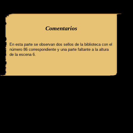
query: SELECT f3.ClaveGlifo, f3.Escenas, f3.EscenasT, f3.Relatos, 
'086' AND IdFicha ='515' campo:comentarioss
Comentarios
En esta parte se observan dos sellos de la biblioteca con el
número 86 correspondiente y una parte faltante a la altura
de la escena 6.