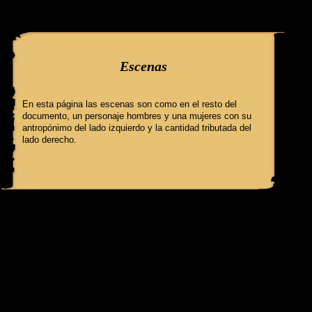
query: SELECT f3.ClaveGlifo, f3.Escenas, f3.EscenasT, f3.Relatos, 
'086' AND IdFicha ='515' campo:
Escenas
En esta página las escenas son como en el resto del
documento, un personaje hombres y una mujeres con su
antropónimo del lado izquierdo y la cantidad tributada del
lado derecho.