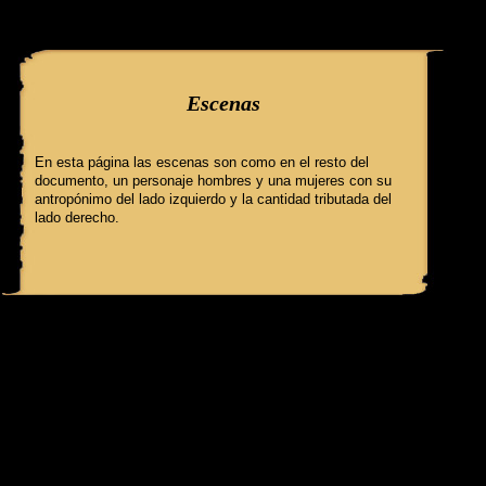
query: SELECT f3.ClaveGlifo, f3.Escenas, f3.EscenasT, f3.Relatos, 
'086' AND IdFicha ='489' campo:
Escenas
En esta página las escenas son como en el resto del
documento, un personaje hombres y una mujeres con su
antropónimo del lado izquierdo y la cantidad tributada del
lado derecho.