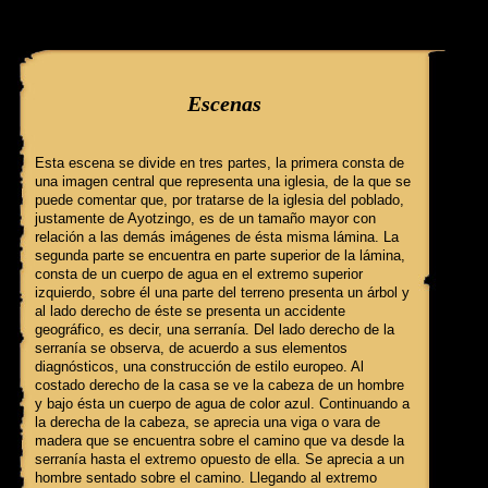
query: SELECT f3.ClaveGlifo, f3.Escenas, f3.EscenasT, f3.Relatos, 
'084' AND IdFicha ='56' campo:
Escenas
Esta escena se divide en tres partes, la primera consta de
una imagen central que representa una iglesia, de la que se
puede comentar que, por tratarse de la iglesia del poblado,
justamente de Ayotzingo, es de un tamaño mayor con
relación a las demás imágenes de ésta misma lámina. La
segunda parte se encuentra en parte superior de la lámina,
consta de un cuerpo de agua en el extremo superior
izquierdo, sobre él una parte del terreno presenta un árbol y
al lado derecho de éste se presenta un accidente
geográfico, es decir, una serranía. Del lado derecho de la
serranía se observa, de acuerdo a sus elementos
diagnósticos, una construcción de estilo europeo. Al
costado derecho de la casa se ve la cabeza de un hombre
y bajo ésta un cuerpo de agua de color azul. Continuando a
la derecha de la cabeza, se aprecia una viga o vara de
madera que se encuentra sobre el camino que va desde la
serranía hasta el extremo opuesto de ella. Se aprecia a un
hombre sentado sobre el camino. Llegando al extremo