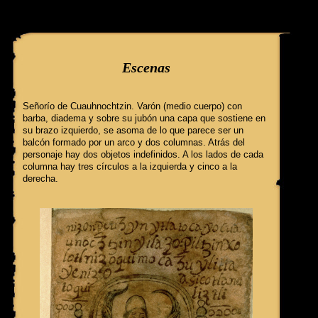
query: SELECT f3.ClaveGlifo, f3.Escenas, f3.EscenasT, f3.Relatos, 
'081' AND IdFicha ='65' campo:
Escenas
Señorío de Cuauhnochtzin. Varón (medio cuerpo) con
barba, diadema y sobre su jubón una capa que sostiene en
su brazo izquierdo, se asoma de lo que parece ser un
balcón formado por un arco y dos columnas. Atrás del
personaje hay dos objetos indefinidos. A los lados de cada
columna hay tres círculos a la izquierda y cinco a la
derecha.