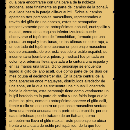
guía para encontrarse con una pareja de la nobleza
indígena, este finalmente es parte del camino de la zona A
que llega hasta la pareja ollin-cuauhtli. Sobre el camino
aparecen tres personajes masculinos, representados a
través del glifo de una cabeza, estos se acompañan
respectivamente por los antropónimos cohuatl, cuetzpallin y
mazatl; cerca de la esquina inferior izquierda puede
observarse el topónimo de Tenochtitlan, formado por una
piedra, un nopal y tres tunas, estas últimas en color rojo, a
un costado del topónimo aparece un personaje masculino
que se encuentra de pie, está vestido al estilo español, su
indumentaria (sombrero, jubón, y medias) fue pintada en
color rojo, además lleva ajustada a la cintura una espada y
en las manos una lanza, dicho personaje se encuentra
ligado al glifo del año acatl, que como parte de los días del
mes ocupa el decimotercer día. En la parte central de la
zona aparecen once magueyes, distribuidos alrededor de
una zona, en la que se encuentra una cihuapilli orientada
hacia la derecha, este personaje tiene como vestimenta un
huipil bordado en la parte de arriba y una falda larga que le
cubre los pies, como su antropónimo aparece el glifo calli,
frente a ella se encuentra un personaje masculino sentado,
lleva una manta anudada en la parte de la espalda, por sus
características puede tratarse de un tlatoani, como
antropónimo lleva el glifo mazatl; este personaje se ubica
frente a una casa de estilo prehispánico, de la que fue