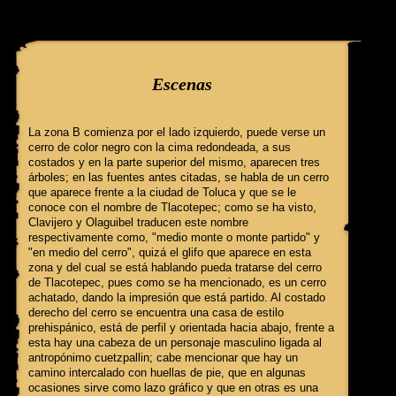
query: SELECT f3.ClaveGlifo, f3.Escenas, f3.EscenasT, f3.Relatos, 
'032' AND IdFicha ='338' campo:
Escenas
La zona B comienza por el lado izquierdo, puede verse un
cerro de color negro con la cima redondeada, a sus
costados y en la parte superior del mismo, aparecen tres
árboles; en las fuentes antes citadas, se habla de un cerro
que aparece frente a la ciudad de Toluca y que se le
conoce con el nombre de Tlacotepec; como se ha visto,
Clavijero y Olaguibel traducen este nombre
respectivamente como, "medio monte o monte partido" y
"en medio del cerro", quizá el glifo que aparece en esta
zona y del cual se está hablando pueda tratarse del cerro
de Tlacotepec, pues como se ha mencionado, es un cerro
achatado, dando la impresión que está partido. Al costado
derecho del cerro se encuentra una casa de estilo
prehispánico, está de perfil y orientada hacia abajo, frente a
esta hay una cabeza de un personaje masculino ligada al
antropónimo cuetzpallin; cabe mencionar que hay un
camino intercalado con huellas de pie, que en algunas
ocasiones sirve como lazo gráfico y que en otras es una