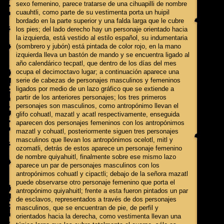
sexo femenino, parece tratarse de una cihuapilli de nombre
cuauhtli, como parte de su vestimenta porta un huipil
bordado en la parte superior y una falda larga que le cubre
los pies; del lado derecho hay un personaje orientado hacia
la izquierda, está vestido al estilo español, su indumentaria
(sombrero y jubón) está pintada de color rojo, en la mano
izquierda lleva un bastón de mando y se encuentra ligado al
año calendárico tecpatl, que dentro de los días del mes
ocupa el decimoctavo lugar; a continuación aparece una
serie de cabezas de personajes masculinos y femeninos
ligados por medio de un lazo gráfico que se extiende a
partir de los anteriores personajes; los tres primeros
personajes son masculinos, como antropónimo llevan el
glifo cohuatl, mazatl y acatl respectivamente, enseguida
aparecen dos personajes femeninos con los antropónimos
mazatl y cohuatl, posteriormente siguen tres personajes
masculinos que llevan los antropónimos ocelotl, mitl y
ozomatli, detrás de estos aparece un personaje femenino
de nombre quiyahuitl, finalmente sobre ese mismo lazo
aparece un par de personajes masculinos con los
antropónimos cohuatl y cipactli; debajo de la señora mazatl
puede observarse otro personaje femenino que porta el
antropónimo quiyahuitl; frente a esta fueron pintados un par
de esclavos, representados a través de dos personajes
masculinos, que se encuentran de pie, de perfil y
orientados hacia la derecha, como vestimenta llevan una