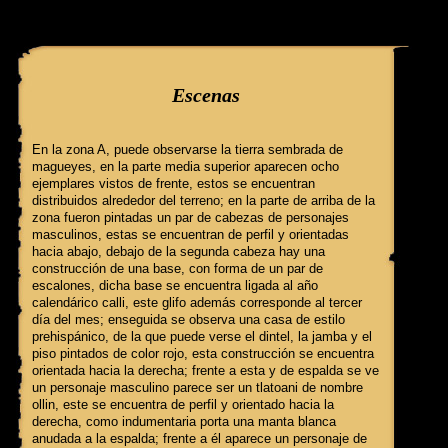
query: SELECT f3.ClaveGlifo, f3.Escenas, f3.EscenasT, f3.Relatos, 
'032' AND IdFicha ='313' campo:
Escenas
En la zona A, puede observarse la tierra sembrada de
magueyes, en la parte media superior aparecen ocho
ejemplares vistos de frente, estos se encuentran
distribuidos alrededor del terreno; en la parte de arriba de la
zona fueron pintadas un par de cabezas de personajes
masculinos, estas se encuentran de perfil y orientadas
hacia abajo, debajo de la segunda cabeza hay una
construcción de una base, con forma de un par de
escalones, dicha base se encuentra ligada al año
calendárico calli, este glifo además corresponde al tercer
día del mes; enseguida se observa una casa de estilo
prehispánico, de la que puede verse el dintel, la jamba y el
piso pintados de color rojo, esta construcción se encuentra
orientada hacia la derecha; frente a esta y de espalda se ve
un personaje masculino parece ser un tlatoani de nombre
ollin, este se encuentra de perfil y orientado hacia la
derecha, como indumentaria porta una manta blanca
anudada a la espalda; frente a él aparece un personaje de