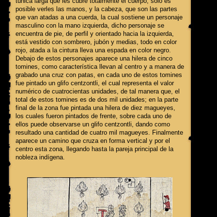
túnica larga que les cubre totalmente el cuerpo, sólo es
posible verles las manos, y la cabeza, que son las partes
que van atadas a una cuerda, la cual sostiene un personaje
masculino con la mano izquierda, dicho personaje se
encuentra de pie, de perfil y orientado hacia la izquierda,
está vestido con sombrero, jubón y medias, todo en color
rojo, atada a la cintura lleva una espada en color negro.
Debajo de estos personajes aparece una hilera de cinco
tomines, como característica llevan al centro y a manera de
grabado una cruz con patas, en cada uno de estos tomines
fue pintado un glifo centzontli, el cual representa el valor
numérico de cuatrocientas unidades, de tal manera que, el
total de estos tomines es de dos mil unidades; en la parte
final de la zona fue pintada una hilera de diez magueyes,
los cuales fueron pintados de frente, sobre cada uno de
ellos puede observarse un glifo centzontli, dando como
resultado una cantidad de cuatro mil magueyes. Finalmente
aparece un camino que cruza en forma vertical y por el
centro esta zona, llegando hasta la pareja principal de la
nobleza indígena.