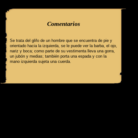
query: SELECT f3.ClaveGlifo, f3.Escenas, f3.EscenasT, f3.Relatos, 
Comentarios
Se trata del glifo de un hombre que se encuentra de pie y
orientado hacia la izquierda, se le puede ver la barba, el ojo,
nariz y boca; como parte de su vestimenta lleva una gorra,
un jubón y medias; también porta una espada y con la
mano izquierda sujeta una cuerda.