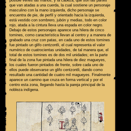
posible verles las manos, y la cabeza, que son las partes
que van atadas a una cuerda, la cual sostiene un personaje
masculino con la mano izquierda, dicho personaje se
encuentra de pie, de perfil y orientado hacia la izquierda,
está vestido con sombrero, jubón y medias, todo en color
rojo, atada a la cintura lleva una espada en color negro.
Debajo de estos personajes aparece una hilera de cinco
tomines, como característica llevan al centro y a manera de
grabado una cruz con patas, en cada uno de estos tomines
fue pintado un glifo centzontli, el cual representa el valor
numérico de cuatrocientas unidades, de tal manera que, el
total de estos tomines es de dos mil unidades; en la parte
final de la zona fue pintada una hilera de diez magueyes,
los cuales fueron pintados de frente, sobre cada uno de
ellos puede observarse un glifo centzontli, dando como
resultado una cantidad de cuatro mil magueyes. Finalmente
aparece un camino que cruza en forma vertical y por el
centro esta zona, llegando hasta la pareja principal de la
nobleza indígena.