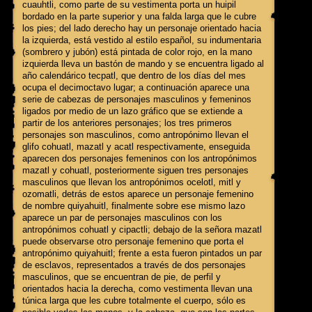
cuauhtli, como parte de su vestimenta porta un huipil
bordado en la parte superior y una falda larga que le cubre
los pies; del lado derecho hay un personaje orientado hacia
la izquierda, está vestido al estilo español, su indumentaria
(sombrero y jubón) está pintada de color rojo, en la mano
izquierda lleva un bastón de mando y se encuentra ligado al
año calendárico tecpatl, que dentro de los días del mes
ocupa el decimoctavo lugar; a continuación aparece una
serie de cabezas de personajes masculinos y femeninos
ligados por medio de un lazo gráfico que se extiende a
partir de los anteriores personajes; los tres primeros
personajes son masculinos, como antropónimo llevan el
glifo cohuatl, mazatl y acatl respectivamente, enseguida
aparecen dos personajes femeninos con los antropónimos
mazatl y cohuatl, posteriormente siguen tres personajes
masculinos que llevan los antropónimos ocelotl, mitl y
ozomatli, detrás de estos aparece un personaje femenino
de nombre quiyahuitl, finalmente sobre ese mismo lazo
aparece un par de personajes masculinos con los
antropónimos cohuatl y cipactli; debajo de la señora mazatl
puede observarse otro personaje femenino que porta el
antropónimo quiyahuitl; frente a esta fueron pintados un par
de esclavos, representados a través de dos personajes
masculinos, que se encuentran de pie, de perfil y
orientados hacia la derecha, como vestimenta llevan una
túnica larga que les cubre totalmente el cuerpo, sólo es