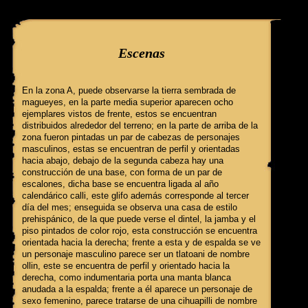
query: SELECT f3.ClaveGlifo, f3.Escenas, f3.EscenasT, f3.Relatos, 
Escenas
En la zona A, puede observarse la tierra sembrada de
magueyes, en la parte media superior aparecen ocho
ejemplares vistos de frente, estos se encuentran
distribuidos alrededor del terreno; en la parte de arriba de la
zona fueron pintadas un par de cabezas de personajes
masculinos, estas se encuentran de perfil y orientadas
hacia abajo, debajo de la segunda cabeza hay una
construcción de una base, con forma de un par de
escalones, dicha base se encuentra ligada al año
calendárico calli, este glifo además corresponde al tercer
día del mes; enseguida se observa una casa de estilo
prehispánico, de la que puede verse el dintel, la jamba y el
piso pintados de color rojo, esta construcción se encuentra
orientada hacia la derecha; frente a esta y de espalda se ve
un personaje masculino parece ser un tlatoani de nombre
ollin, este se encuentra de perfil y orientado hacia la
derecha, como indumentaria porta una manta blanca
anudada a la espalda; frente a él aparece un personaje de
sexo femenino, parece tratarse de una cihuapilli de nombre