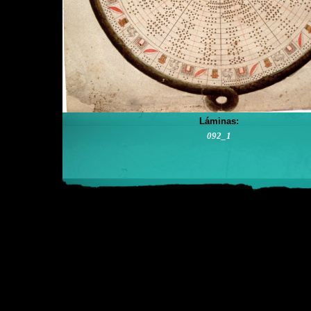
Láminas:
092_1